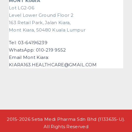
MONT KIARA
Lot LG2-06
Level Lower Ground Floor 2
163 Retail Park, Jalan Kiara,
Mont Kiara, 50480 Kuala Lumpur
Tel: 03-64196239
WhatsApp: 010-219 9552
Email Mont Kiara:
KIARA163.HEALTHCARE@GMAIL.COM
2015-2026 Setia Medi Pharma Sdn Bhd (1133635-U).
All Rights Reserved