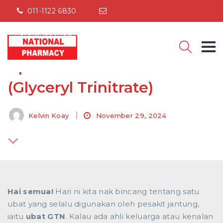
011-1122 6830
hello@nationalpharmacy.com.my
POST-HOSPITALIZATION CARE
Apa Itu Ubat GTN?
(Glyceryl Trinitrate)
Kelvin Koay
November 29, 2024
Hai semua!
Hari ni kita nak bincang tentang satu
ubat yang selalu digunakan oleh pesakit jantung,
iaitu
ubat GTN
. Kalau ada ahli keluarga atau kenalan