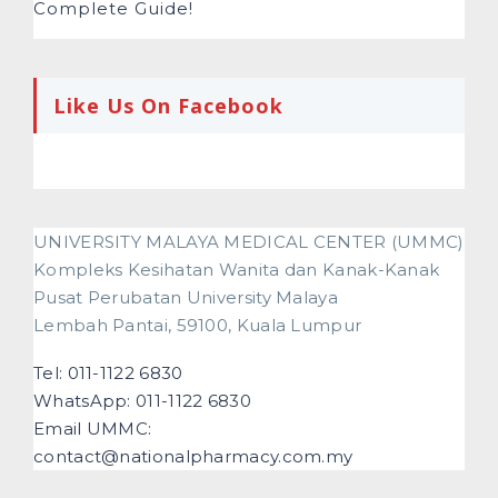
Complete Guide!
Like Us On Facebook
UNIVERSITY MALAYA MEDICAL CENTER (UMMC)
Kompleks Kesihatan Wanita dan Kanak-Kanak
Pusat Perubatan University Malaya
Lembah Pantai, 59100, Kuala Lumpur
Tel: 011-1122 6830
WhatsApp: 011-1122 6830
Email UMMC:
contact@nationalpharmacy.com.my