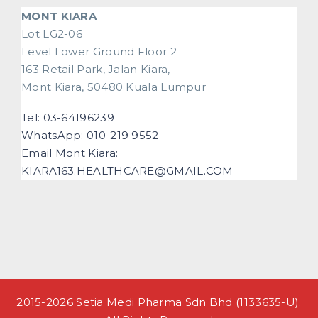
MONT KIARA
Lot LG2-06
Level Lower Ground Floor 2
163 Retail Park, Jalan Kiara,
Mont Kiara, 50480 Kuala Lumpur
Tel: 03-64196239
WhatsApp: 010-219 9552
Email Mont Kiara:
KIARA163.HEALTHCARE@GMAIL.COM
2015-2026 Setia Medi Pharma Sdn Bhd (1133635-U).