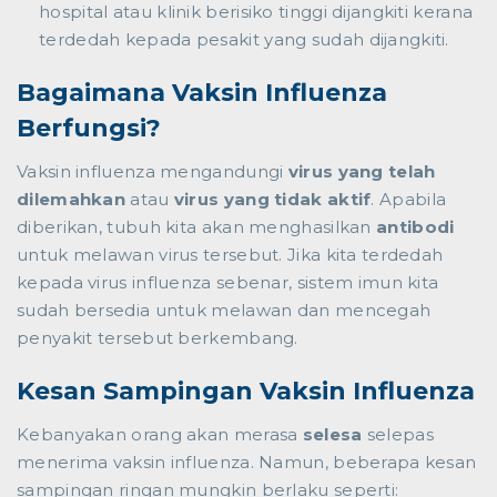
hospital atau klinik berisiko tinggi dijangkiti kerana
terdedah kepada pesakit yang sudah dijangkiti.
Bagaimana Vaksin Influenza
Berfungsi?
Vaksin influenza mengandungi
virus yang telah
dilemahkan
atau
virus yang tidak aktif
. Apabila
diberikan, tubuh kita akan menghasilkan
antibodi
untuk melawan virus tersebut. Jika kita terdedah
kepada virus influenza sebenar, sistem imun kita
sudah bersedia untuk melawan dan mencegah
penyakit tersebut berkembang.
Kesan Sampingan Vaksin Influenza
Kebanyakan orang akan merasa
selesa
selepas
menerima vaksin influenza. Namun, beberapa kesan
sampingan ringan mungkin berlaku seperti: