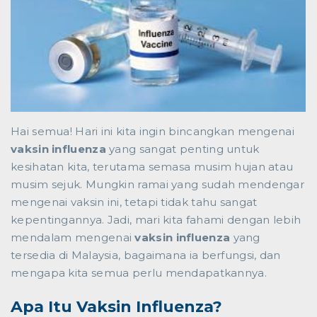
Hai semua! Hari ini kita ingin bincangkan mengenai
vaksin influenza
yang sangat penting untuk
kesihatan kita, terutama semasa musim hujan atau
musim sejuk. Mungkin ramai yang sudah mendengar
mengenai vaksin ini, tetapi tidak tahu sangat
kepentingannya. Jadi, mari kita fahami dengan lebih
mendalam mengenai
vaksin influenza
yang
tersedia di Malaysia, bagaimana ia berfungsi, dan
mengapa kita semua perlu mendapatkannya.
Apa Itu Vaksin Influenza?