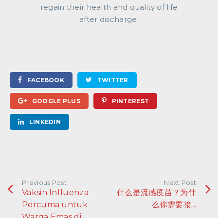
regain their health and quality of life
after discharge.
FACEBOOK
TWITTER
GOOGLE PLUS
PINTEREST
LINKEDIN
Previous Post
Next Post
Vaksin Influenza
什么是流感疫苗？为什
Percuma untuk
么你需要接...
Warga Emas di ...