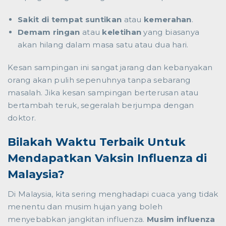
Sakit di tempat suntikan
atau
kemerahan
.
Demam ringan
atau
keletihan
yang biasanya
akan hilang dalam masa satu atau dua hari.
Kesan sampingan ini sangat jarang dan kebanyakan
orang akan pulih sepenuhnya tanpa sebarang
masalah. Jika kesan sampingan berterusan atau
bertambah teruk, segeralah berjumpa dengan
doktor.
Bilakah Waktu Terbaik Untuk
Mendapatkan Vaksin Influenza di
Malaysia?
Di Malaysia, kita sering menghadapi cuaca yang tidak
menentu dan musim hujan yang boleh
menyebabkan jangkitan influenza.
Musim influenza