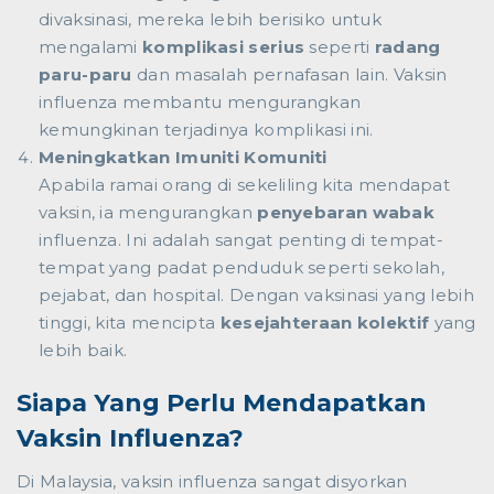
divaksinasi, mereka lebih berisiko untuk
mengalami
komplikasi serius
seperti
radang
paru-paru
dan masalah pernafasan lain. Vaksin
influenza membantu mengurangkan
kemungkinan terjadinya komplikasi ini.
Meningkatkan Imuniti Komuniti
Apabila ramai orang di sekeliling kita mendapat
vaksin, ia mengurangkan
penyebaran wabak
influenza. Ini adalah sangat penting di tempat-
tempat yang padat penduduk seperti sekolah,
pejabat, dan hospital. Dengan vaksinasi yang lebih
tinggi, kita mencipta
kesejahteraan kolektif
yang
lebih baik.
Siapa Yang Perlu Mendapatkan
Vaksin Influenza?
Di Malaysia, vaksin influenza sangat disyorkan